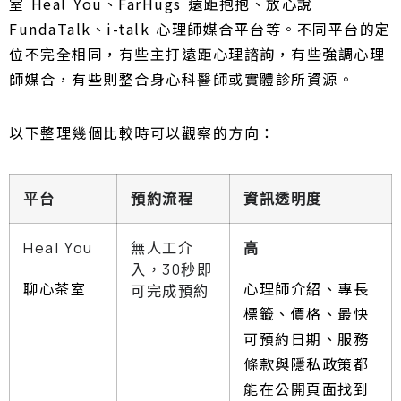
室 Heal You、FarHugs 遠距抱抱、放心說
FundaTalk、i-talk 心理師媒合平台等。不同平台的定
位不完全相同，有些主打遠距心理諮詢，有些強調心理
師媒合，有些則整合身心科醫師或實體診所資源。
以下整理幾個比較時可以觀察的方向：
平台
預約流程
資訊透明度
Heal You
無人工介
高
入，30秒即
聊心茶室
心理師介紹、專長
可完成預約
標籤、價格、最快
可預約日期、服務
條款與隱私政策都
能在公開頁面找到