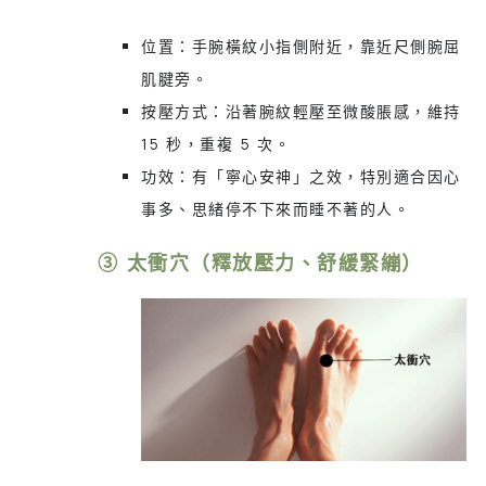
位置：手腕橫紋小指側附近，靠近尺側腕屈
肌腱旁。
按壓方式：沿著腕紋輕壓至微酸脹感，維持
15 秒，重複 5 次。
功效：有「寧心安神」之效，特別適合因心
事多、思緒停不下來而睡不著的人。
③ 太衝穴（釋放壓力、舒緩緊繃）