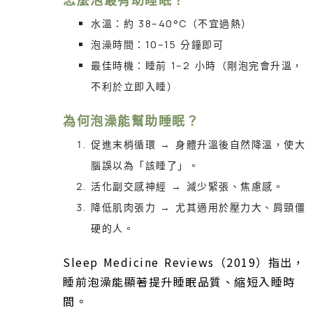
水溫：約 38–40°C（不宜過熱）
泡澡時間：10–15 分鐘即可
最佳時機：睡前 1–2 小時（剛泡完會升溫，
不利於立即入睡）
為何泡澡能幫助睡眠？
促進末梢循環 → 身體升溫後自然降溫，使大
腦誤以為「該睡了」。
活化副交感神經 → 減少緊張、焦慮感。
降低肌肉張力 → 尤其適用於壓力大、肩頸僵
硬的人。
Sleep Medicine Reviews（2019）指出，
睡前泡澡能顯著提升睡眠品質、縮短入睡時
間。