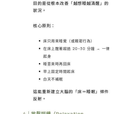
目的是從根本改善「越想睡越清醒」的
狀況。
核心原則：
床只用來睡覺（或親密行為）
在床上醒著超過 20–30 分鐘 → 一律
起身
睡意來時再回床
早上固定時間起床
白天不補眠
這能重新建立大腦的「床＝睡眠」條件
反射。
4｜放鬆訓練（Relaxation