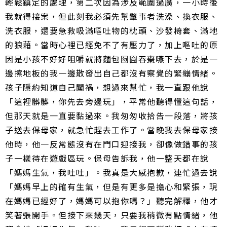
輕鬆鎮定的處理，第二次因為涉及範圍過廣，一小時後
我就得接案，但此刻我必須先幫肇事者洗澡、換衣服、
洗衣服，還要急救吸滿嘔吐物的枕頭、沙發椅套、滿地
的狼藉。當時心裡已經免不了有壓力了，加上嘔吐的原
因是小孩不好好咀嚼就將麵包囫圇吞棗嚥下去，於是一
邊擦地板的我一邊散發出自己都沒有察覺的緊繃情緒。
孩子隱約知道自己闖禍，想過來幫忙，我一直跟他說
「這裡髒髒，你先去旁邊玩」，平常他聽得懂這句話，
但那天就是一直要黏過來。我匆匆收拾告一段落，將孩
子送去保母家，就急忙趕去工作了。當晚我去保母家接
他時，他一反常態沒有在門口迎接我，卻像做錯事的孩
子一樣待在遊戲區玩。保母告訴我，他一整天都在說
「媽媽生氣，我吐吐」。我真是大感抱歉，連忙過去說
「媽媽早上的確有生氣，但是有更多是擔心和緊張，現
在媽媽已經好了，媽媽可以抱你嗎？」聽完解釋，他才
笑著張開手。但接下來幾天，只要我稍微有點情緒，他