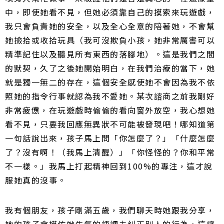
中，即使她看不見，但她必須靠自己的摸索來玩遊戲，
我只會負責她的安全，以及全心全意的陪著她，不會幫
她撿拾或收拾玩具（我可沒欺負小孩，她非常厲害可以
精準記住以及聽見所有東西的落腳地）。這是我們之間
的默契，久了之後她開始明白，在我們治療的當下，她
就是獨一無二的存在，這個安全感使她不會因為我不依
照她的指令行事就認為我不愛她。某次諮商之前我剛好
非常疲憊，在玩遊戲時偷偷的看向窗外放空，我心想她
看不見，只要我回應無異狀不可能被發現吧！哪知道第
一句話說出來，孩子馬上問「你怎麼了？」「什麼怎麼
了？沒有啊！（我馬上清醒）」「你怪怪的？你和平常
不一樣。」我馬上打起精神回到100%的專注，這才說
服她真的沒事。
我有個朋友，孩子剛滿五歲，我們聊天時她跟我分享，