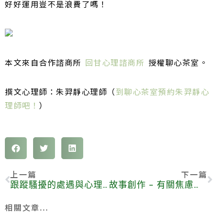
好好運用豈不是浪費了嗎！
本文來自合作諮商所
回甘心理諮商所
授權
聊心茶室。
撰文心理師：朱羿靜心理師（
到聊心茶室預約朱羿靜心
理師吧！
）
上一篇
下一篇
跟蹤騷擾的處遇與心理復原
故事創作 – 有關焦慮的故事
相關文章...