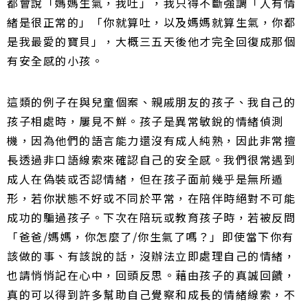
都會說「媽媽生氣，我吐」，我只得不斷強調「人有情
緒是很正常的」「你就算吐，以及媽媽就算生氣，你都
是我最愛的寶貝」，大概三五天後他才完全回復成那個
有安全感的小孩。
這類的例子在與兒童個案、親戚朋友的孩子、我自己的
孩子相處時，屢見不鮮。孩子是異常敏銳的情緒偵測
機，因為他們的語言能力還沒有成人純熟，因此非常擅
長透過非口語線索來確認自己的安全感。我們很常遇到
成人在偽裝或否認情緒，但在孩子面前幾乎是無所遁
形，若你狀態不好或不同於平常，在陪伴時絕對不可能
成功的騙過孩子。下次在陪玩或教育孩子時，若被反問
「爸爸/媽媽，你怎麼了/你生氣了嗎？」即使當下你有
該做的事、有該說的話，沒辦法立即處理自己的情緒，
也請悄悄記在心中，回頭反思。藉由孩子的真誠回饋，
真的可以得到許多幫助自己覺察和成長的情緒線索，不