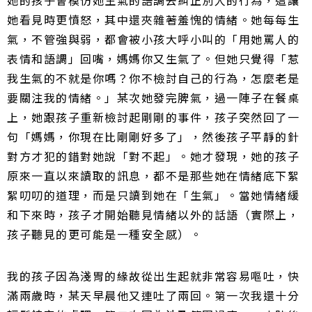
她的孩子會模仿她生氣的語調去糾正別人的行為，這讓
她看見時更憤怒，其中還夾雜著羞愧的情緒。她每每生
氣，不管強與弱，都會被小孩大呼小叫的「用她罵人的
表情和語調」回嘴，媽媽你又生氣了。但她只覺得「惹
我生氣的不就是你嗎？你不檢討自己的行為，怎麼老是
要關注我的情緒。」某次她發完脾氣，過一陣子在餐桌
上，她跟孩子重新檢討起剛剛的事件，孩子突然回了一
句「媽媽，你現在比剛剛好多了」，然後孩子平靜的針
對方才犯的錯對她說「對不起」。她才發現，她的孩子
原來一直以來讀取的訊息，都不是那些她在情緒底下絮
絮叨叨的道理，而是只讀到她在「生氣」。當她情緒緩
和下來時，孩子才開始聽見情緒以外的話語（實際上，
孩子聽見的更可能是一種安全感）。
我的孩子因為淺胃的緣故從出生起就非常容易嘔吐，快
滿兩歲時，某天早晨他又連吐了兩回。第一次我還十分